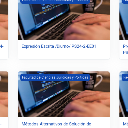
4-
Expresión Escrita /Diurno/ PS24-2-EE01
Pr
PS
-1-PI101
Métodos Alternativos de Solución de Conflictos /Noctu
Mét
Facultad de Ciencias Jurídicas y Políticas
Fa
-
Métodos Alternativos de Solución de
Mé