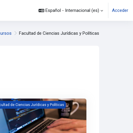
Español - Internacional ‎(es)‎
Acceder
ursos
Facultad de Ciencias Jurídicas y Políticas
sos
página
o/ PS26-1-TD01
ler Acciones Constitucionales PC24-2-TA01
cultad de Ciencias Jurídicas y Políticas