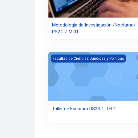
Metodología de Investigación /Nocturno/
PS24-2-MI01
Taller de Escritura DS24-1-TE01
Facultad de Ciencias Jurídicas y Políticas
Taller de Escritura DS24-1-TE01