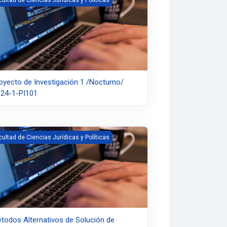
oyecto de Investigación 1 /Nocturno/
24-1-PI101
rno/ PS24-2-MA01
odos Alternativos de Solución de Conflictos /Diurno/ PS24-2-MA01
cultad de Ciencias Jurídicas y Políticas
todos Alternativos de Solución de