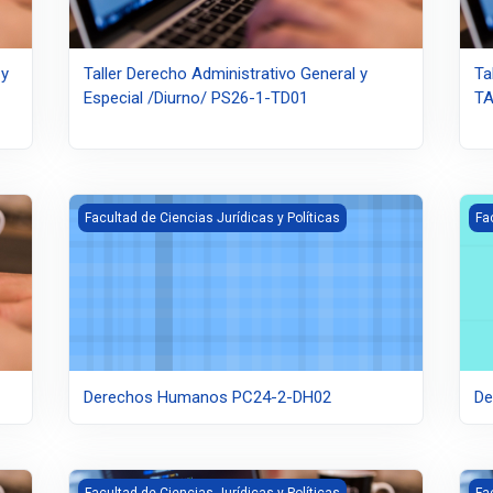
 y
Taller Derecho Administrativo General y
Ta
Especial /Diurno/ PS26-1-TD01
T
Derechos Humanos PC24-2-DH02
Der
Facultad de Ciencias Jurídicas y Políticas
Fa
Derechos Humanos PC24-2-DH02
De
4-2-TI01
Expresión Escrita /Diurno/ PS24-2-EE01
Pro
Facultad de Ciencias Jurídicas y Políticas
Fa