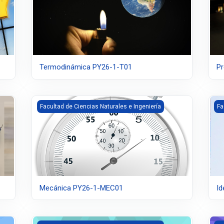
Termodinámica PY26-1-T01
Pr
Mecánica PY26-1-MEC01
Ide
Facultad de Ciencias Naturales e Ingeniería
Fa
Mecánica PY26-1-MEC01
Id