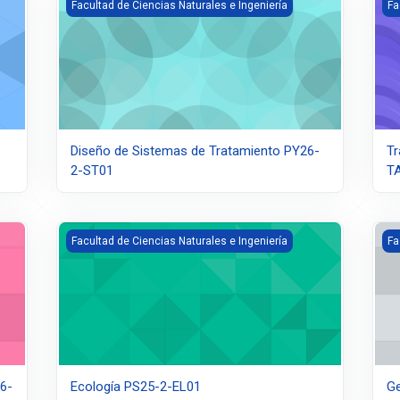
Diseño de Sistemas de Tratamiento PY26-2-ST01
Tr
Facultad de Ciencias Naturales e Ingeniería
Fa
Diseño de Sistemas de Tratamiento PY26-
Tr
2-ST01
T
26-2-PA02
Ecología PS25-2-EL01
Ge
Facultad de Ciencias Naturales e Ingeniería
Fa
26-
Ecología PS25-2-EL01
Ge