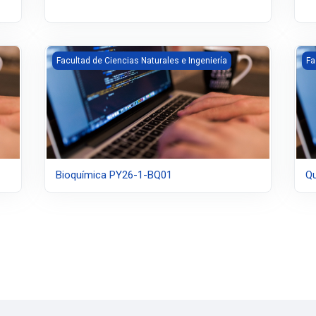
Bioquímica PY26-1-BQ01
Qu
Facultad de Ciencias Naturales e Ingeniería
Fa
Bioquímica PY26-1-BQ01
Qu