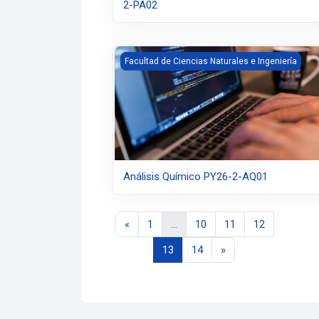
2-PA02
Análisis Químico PY26-2-AQ01
Facultad de Ciencias Naturales e Ingeniería
Análisis Químico PY26-2-AQ01
Página anterior
Página 1
Página 10
Página 11
Página 12
«
1
…
10
11
12
Página 13
Página 14
Siguiente página
13
14
»