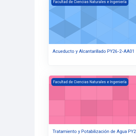
Acueducto y Alcantarillado PY26-2-AA01
Facultad de Ciencias Naturales e Ingeniería
Acueducto y Alcantarillado PY26-2-AA01
Tratamiento y Potabilización de Agua PY
Facultad de Ciencias Naturales e Ingeniería
Tratamiento y Potabilización de Agua PY