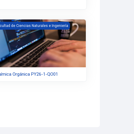
ímica Orgánica PY26-1-QO01
cultad de Ciencias Naturales e Ingeniería
ímica Orgánica PY26-1-QO01