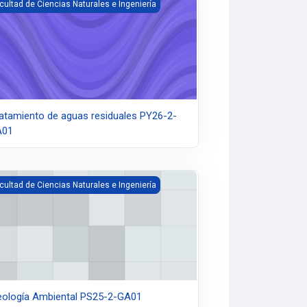
atamiento de aguas residuales PY26-2-TA01
cultad de Ciencias Naturales e Ingeniería
atamiento de aguas residuales PY26-2-
A01
ología Ambiental PS25-2-GA01
cultad de Ciencias Naturales e Ingeniería
ología Ambiental PS25-2-GA01