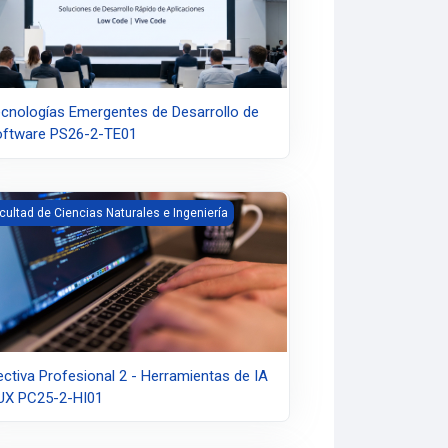
cnologías Emergentes de Desarrollo de
ftware PS26-2-TE01
ctiva Profesional 2 - Herramientas de IA y UX PC25-2-HI01
cultad de Ciencias Naturales e Ingeniería
ectiva Profesional 2 - Herramientas de IA
UX PC25-2-HI01