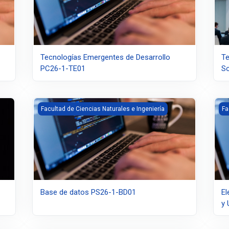
Tecnologías Emergentes de Desarrollo
Te
PC26-1-TE01
So
Base de datos PS26-1-BD01
Ele
Facultad de Ciencias Naturales e Ingeniería
Fa
Base de datos PS26-1-BD01
El
y 