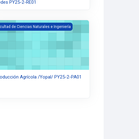
edes PY25-2-RE01
estión de proyectos para la industria 4.0 DC25-2-CD01
oducción Agrícola /Yopal/ PY25-2-PA01
cultad de Ciencias Naturales e Ingeniería
oducción Agrícola /Yopal/ PY25-2-PA01