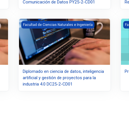
Comunicación de Datos PY25-2-CD01
R
an Gil
Diplomado en ciencia de datos, inteligencia artificial y g
Pr
Facultad de Ciencias Naturales e Ingeniería
Fa
Diplomado en ciencia de datos, inteligencia
Pr
artificial y gestión de proyectos para la
industria 4.0 DC25-2-CD01
 página