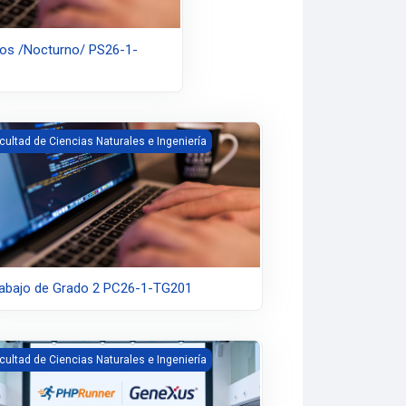
cos /Nocturno/ PS26-1-
abajo de Grado 2 PC26-1-TG201
cultad de Ciencias Naturales e Ingeniería
abajo de Grado 2 PC26-1-TG201
cnologías Emergentes de Desarrollo de Software PS26-2-TE01
cultad de Ciencias Naturales e Ingeniería