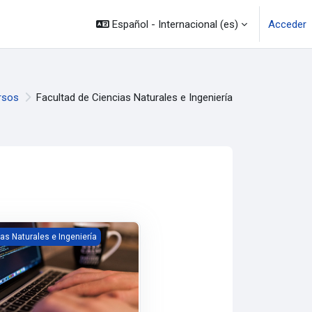
Español - Internacional ‎(es)‎
Acceder
rsos
Facultad de Ciencias Naturales e Ingeniería
sos
cursos
os /Nocturno/ PS26-1-SB01
as Naturales e Ingeniería