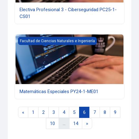
Electiva Profesional 3 - Ciberseguridad PC25-1-
CS01
Matemáticas Especiales PY24-1-ME01
Facultad de Ciencias Naturales e Ingeniería
Matemáticas Especiales PY24-1-ME01
Página anterior
Página 1
Página 2
Página 3
Página 4
Página 5
Página 6
Página 7
Página 8
Página 9
«
1
2
3
4
5
6
7
8
9
Página 10
Página 14
Siguiente página
10
…
14
»