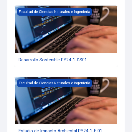
Desarrollo Sostenible PY24-1-DS01
Facultad de Ciencias Naturales e Ingeniería
Desarrollo Sostenible PY24-1-DS01
Estudio de Impacto Ambiental PY24-1-EI01
Facultad de Ciencias Naturales e Ingeniería
Estudio de Impacto Ambiental PY24-1-EI01