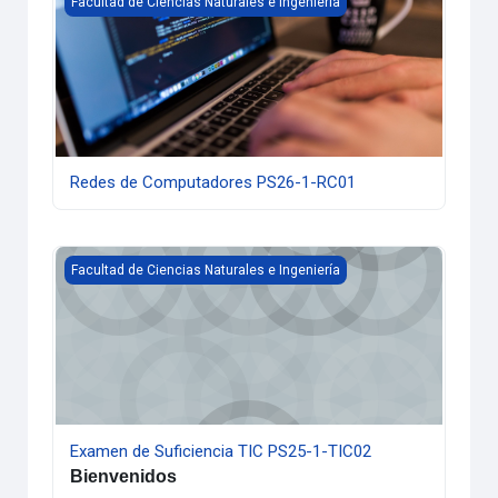
Facultad de Ciencias Naturales e Ingeniería
Redes de Computadores PS26-1-RC01
Examen de Suficiencia TIC PS25-1-TIC02
Facultad de Ciencias Naturales e Ingeniería
Examen de Suficiencia TIC PS25-1-TIC02
Bienvenidos