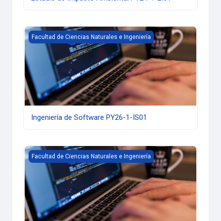
Ingeniería de Software PY26-1-IS01
Facultad de Ciencias Naturales e Ingeniería
Ingeniería de Software PY26-1-IS01
Electiva Profesional 3 - Ciberseguridad PC25-1-CS01
Facultad de Ciencias Naturales e Ingeniería