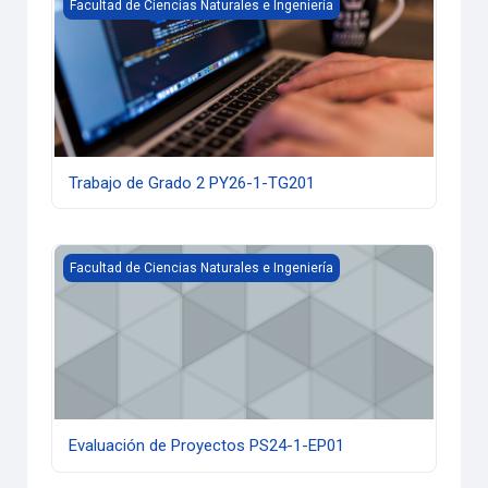
Trabajo de Grado 2 PY26-1-TG201
Facultad de Ciencias Naturales e Ingeniería
Trabajo de Grado 2 PY26-1-TG201
Evaluación de Proyectos PS24-1-EP01
Facultad de Ciencias Naturales e Ingeniería
Evaluación de Proyectos PS24-1-EP01