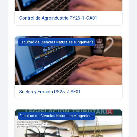
Control de Agroindustria PY26-1-CA01
Suelos y Erosión PS25-2-SE01
Facultad de Ciencias Naturales e Ingeniería
Suelos y Erosión PS25-2-SE01
Legislación Tributaria PS26-1-LT01
Facultad de Ciencias Naturales e Ingeniería