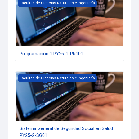
Programación 1 PY26-1-PR101
Facultad de Ciencias Naturales e Ingeniería
Programación 1 PY26-1-PR101
Sistema General de Seguridad Social en Salud PY25-2-SG0
Facultad de Ciencias Naturales e Ingeniería
Sistema General de Seguridad Social en Salud
PY25-2-SG01