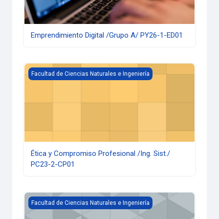
Emprendimiento Digital /Grupo A/ PY26-1-ED01
Ética y Compromiso Profesional /Ing. Sist./ PC23-2-CP01
Facultad de Ciencias Naturales e Ingeniería
Ética y Compromiso Profesional /Ing. Sist./
PC23-2-CP01
Expresión 2 /Ing. Sist./ PC23-2-EP202
Facultad de Ciencias Naturales e Ingeniería