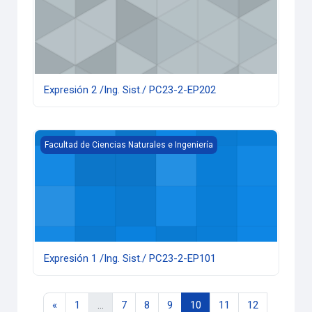
Expresión 2 /Ing. Sist./ PC23-2-EP202
Expresión 1 /Ing. Sist./ PC23-2-EP101
Facultad de Ciencias Naturales e Ingeniería
Expresión 1 /Ing. Sist./ PC23-2-EP101
Página anterior
Página 1
Página 7
Página 8
Página 9
Página 10
Página 11
Página 12
«
1
…
7
8
9
10
11
12