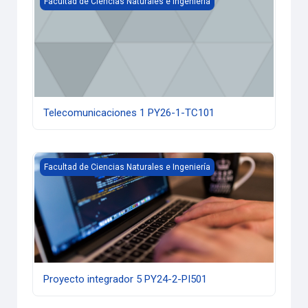
Facultad de Ciencias Naturales e Ingeniería
Telecomunicaciones 1 PY26-1-TC101
Proyecto integrador 5 PY24-2-PI501
Facultad de Ciencias Naturales e Ingeniería
Proyecto integrador 5 PY24-2-PI501