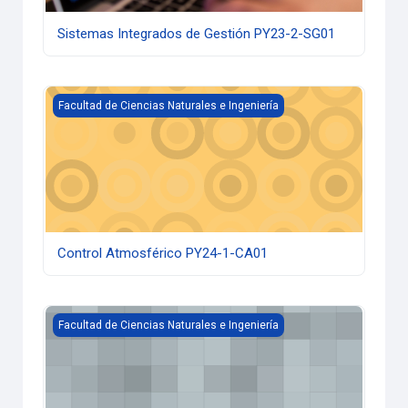
Sistemas Integrados de Gestión PY23-2-SG01
Control Atmosférico PY24-1-CA01
Facultad de Ciencias Naturales e Ingeniería
Control Atmosférico PY24-1-CA01
Manejo de Residuos Sólidos PY24-1-RS01
Facultad de Ciencias Naturales e Ingeniería