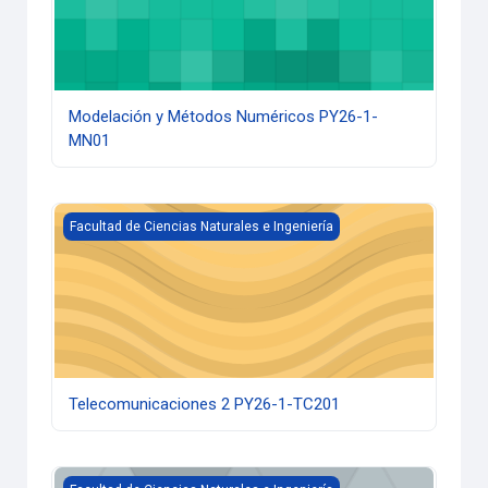
Modelación y Métodos Numéricos PY26-1-
MN01
Telecomunicaciones 2 PY26-1-TC201
Facultad de Ciencias Naturales e Ingeniería
Telecomunicaciones 2 PY26-1-TC201
Telecomunicaciones 1 PY26-1-TC101