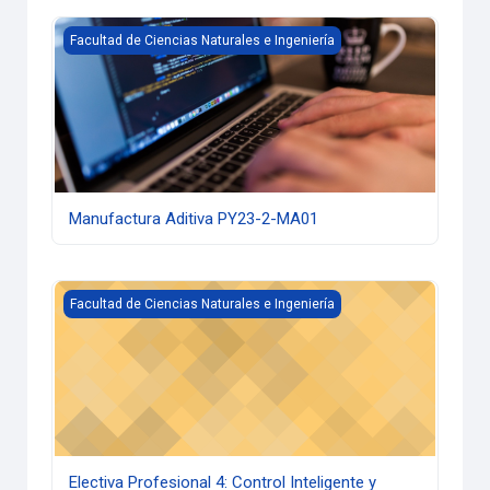
Manufactura Aditiva PY23-2-MA01
Facultad de Ciencias Naturales e Ingeniería
Manufactura Aditiva PY23-2-MA01
Electiva Profesional 4: Control Inteligente y Técnicas M
Facultad de Ciencias Naturales e Ingeniería
Electiva Profesional 4: Control Inteligente y