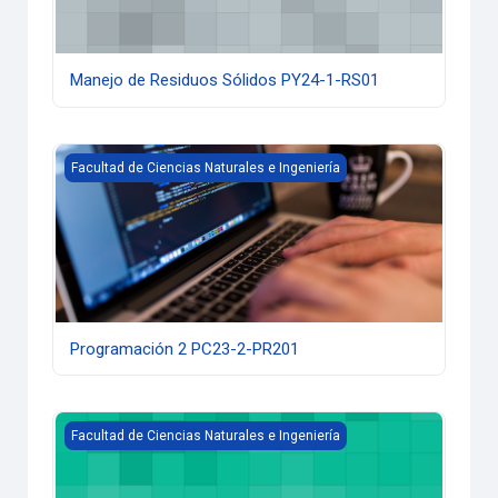
Manejo de Residuos Sólidos PY24-1-RS01
Programación 2 PC23-2-PR201
Facultad de Ciencias Naturales e Ingeniería
Programación 2 PC23-2-PR201
Modelación y Métodos Numéricos PY26-1-MN01
Facultad de Ciencias Naturales e Ingeniería