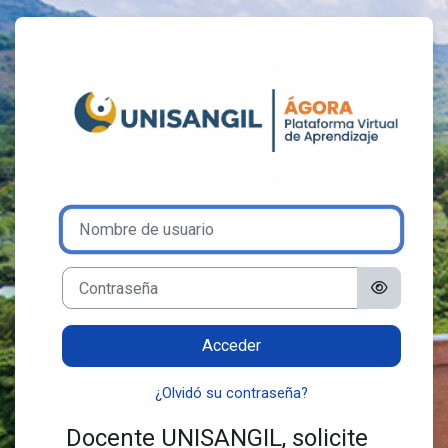
Salta al contenido principal
Entrar a Plataf
Nombre de usuario
Contraseña
Acceder
¿Olvidó su contraseña?
Docente UNISANGIL, solicite