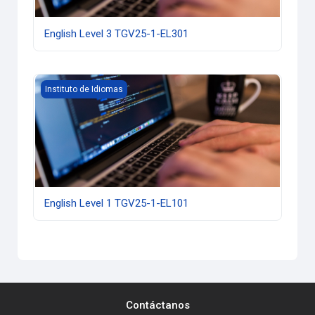
English Level 3 TGV25-1-EL301
English Level 1 TGV25-1-EL101
Instituto de Idiomas
English Level 1 TGV25-1-EL101
Contáctanos