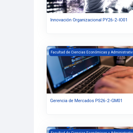
Innovación Organizacional PY26-2-IO01
Gerencia de Mercados PS26-2-GM01
Facultad de Ciencias Económicas y Administrati
Gerencia de Mercados PS26-2-GM01
Consultorio Contable PY26-2-CC001
Facultad de Ciencias Económicas y Administrati