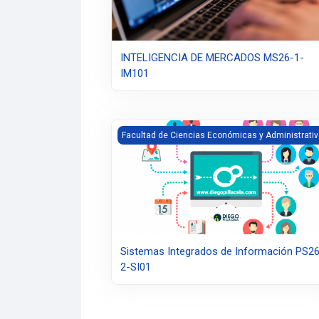
INTELIGENCIA DE MERCADOS MS26-1-
IM101
Sistemas Integrados de Información PS26
Facultad de Ciencias Económicas y Administrati
Sistemas Integrados de Información PS2
2-SI01