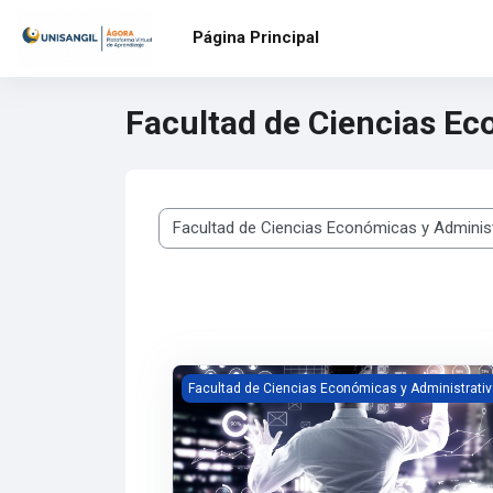
Saltar al contenido principal
Página Principal
Facultad de Ciencias Ec
Categorías de curso
Innovación Organizacional PY26-2-IO01
Facultad de Ciencias Económicas y Administrati