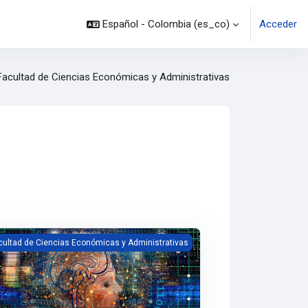
Español - Colombia ‎(es_co)‎
Acceder
Facultad de Ciencias Económicas y Administrativas
sos
te página
ctiva Profesional 4: Estrategia de Negocios PM26-2-EN02.
cultad de Ciencias Económicas y Administrativas