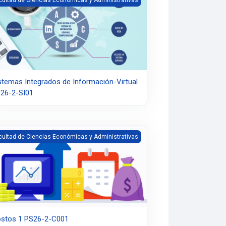
stemas Integrados de Información-Virtual
26-2-SI01
stos 1 PS26-2-C001
cultad de Ciencias Económicas y Administrativas
stos 1 PS26-2-C001